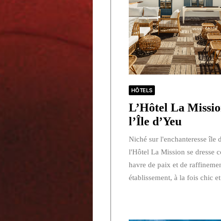
HÔTELS
L’Hôtel La Missio
l’Île d’Yeu
Niché sur l'enchanteresse île 
l'Hôtel La Mission se dresse
havre de paix et de raffinemen
établissement, à la fois chic 