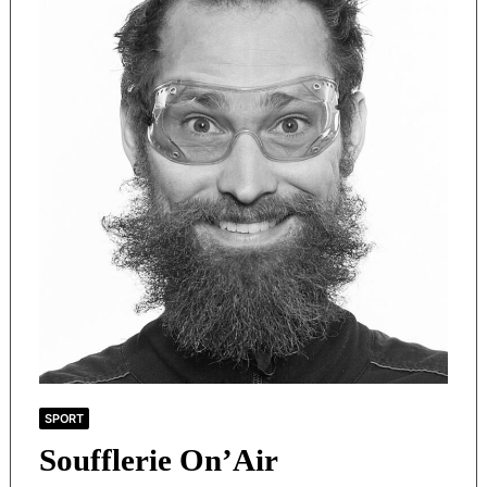
SPORT
Soufflerie On’Air