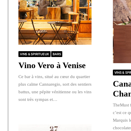
VINS & SPIRITUEUX
BARS
Vino Vero à Venise
VINS & SP
Ce bar à vins, situé au cœur du quartier
Can
plus calme Cannaregio, sort des sentiers
Cha
battus, une pépite vénitienne ou les vins
sont très sympas et…
TheMust f
c’est ce q
Marquis lo
chocolater