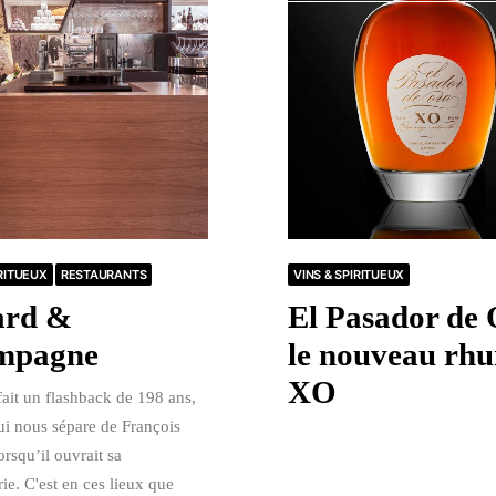
IRITUEUX
RESTAURANTS
VINS & SPIRITUEUX
ard &
El Pasador de 
mpagne
le nouveau rh
XO
ait un flashback de 198 ans,
ui nous sépare de François
rsqu’il ouvrait sa
ie. C'est en ces lieux que