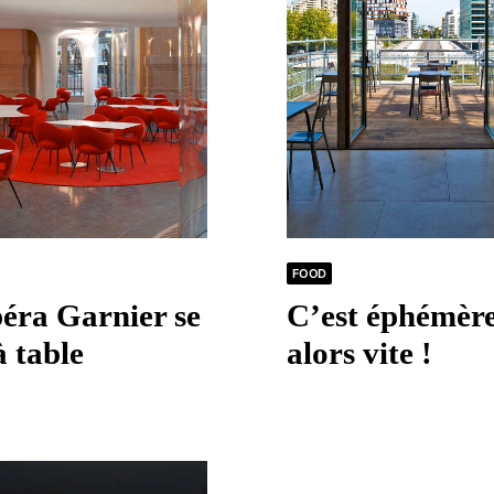
FOOD
éra Garnier se
C’est éphémère
à table
alors vite !