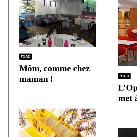
FOOD
Môm, comme chez
FOOD
maman !
L’Op
met 