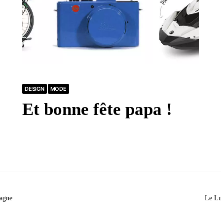
DESIGN
MODE
Et bonne fête papa !
agne
Le Lu