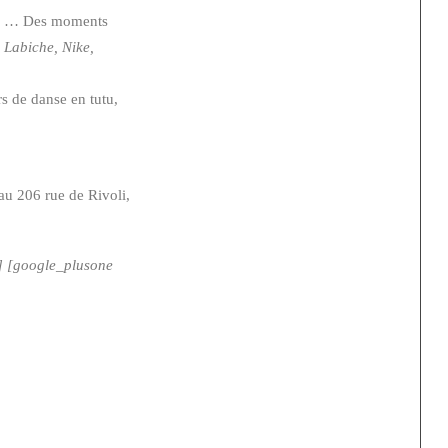
te, … Des moments
 Labiche, Nike,
rs de danse en tutu,
au 206 rue de Rivoli,
 »] [google_plusone