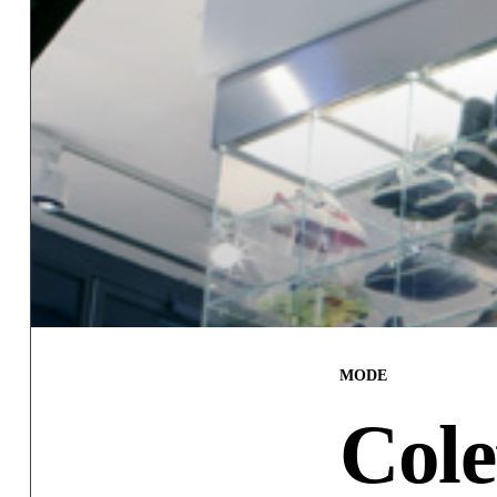
MODE
Cole