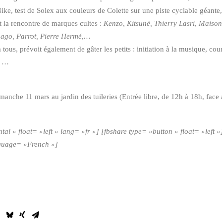
ike, test de Solex aux couleurs de Colette sur une piste cyclable géan
t la rencontre de marques cultes :
Kenzo, Kitsuné, Thierry Lasri, Maison
bago, Parrot, Pierre Hermé,…
tous, prévoit également de gâter les petits : initiation à la musique, cou
, …
manche 11 mars au jardin des tuileries (Entrée libre, de 12h à 18h, face 
ntal » float= »left » lang= »fr »] [fbshare type= »button » float= »left
nguage= »French »]