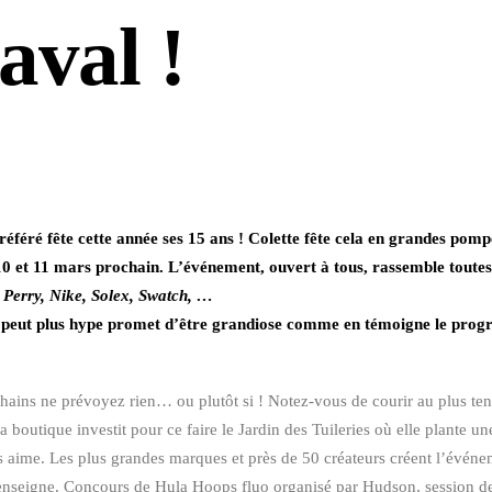
aval !
référé fête cette année ses 15 ans ! Colette fête cela en grandes pomp
10 et 11 mars prochain.
L’événement, ouvert à tous, rassemble toute
 Perry, Nike, Solex, Swatch, …
 peut plus hype promet d’être grandiose comme en témoigne le pro
hains ne prévoyez rien… ou plutôt si ! Notez-vous de courir au plus te
a boutique investit pour ce faire le Jardin des Tuileries où elle plante u
 aime. Les plus grandes marques et près de 50 créateurs créent l’événem
’enseigne. Concours de Hula Hoops fluo organisé par Hudson, session de