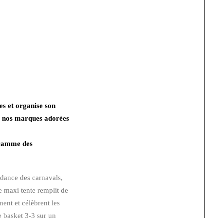
es et organise son
s nos marques adorées
gramme des
ndance des carnavals,
ne maxi tente remplit de
ent et célèbrent les
 basket 3-3 sur un