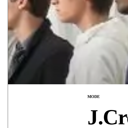
MODE
J.Cr