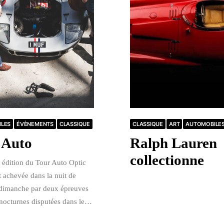
LES
ÉVÈNEMENTS
CLASSIQUE
CLASSIQUE
ART
AUTOMOBILE
 Auto
Ralph Lauren
collectionne
édition du Tour Auto Optic
t achevée dans la nuit de
dimanche par deux épreuves
 nocturnes disputées dans le…