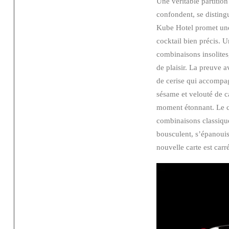
Une véritable partition
confondent, se disting
Kube Hotel promet une 
cocktail bien précis. 
combinaisons insolite
de plaisir. La preuve a
de cerise qui accompa
sésame et velouté de 
moment étonnant. Le coc
combinaisons classique
bousculent, s’épanouis
nouvelle carte est car