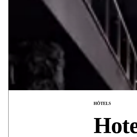
HÔTELS
Hote