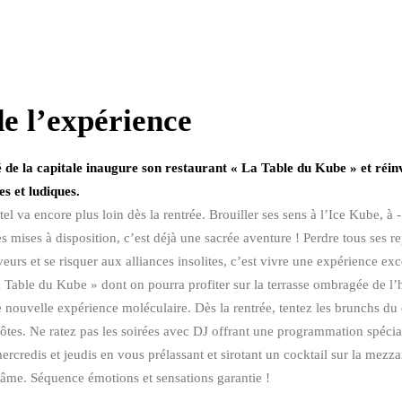
e l’expérience
ré de la capitale inaugure son restaurant « La Table du Kube » et réin
s et ludiques.
 va encore plus loin dès la rentrée. Brouiller ses sens à l’Ice Kube, à 
mises à disposition, c’est déjà une sacrée aventure ! Perdre tous ses rep
eurs et se risquer aux alliances insolites, c’est vivre une expérience exc
a Table du Kube » dont on pourra profiter sur la terrasse ombragée de l’
e nouvelle expérience moléculaire. Dès la rentrée, tentez les brunchs d
ôtes. Ne ratez pas les soirées avec DJ offrant une programmation spéci
rcredis et jeudis en vous prélassant et sirotant un cocktail sur la mezza
’âme. Séquence émotions et sensations garantie !