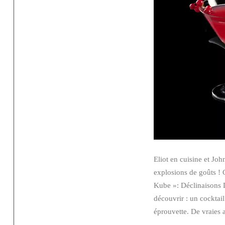
Eliot en cuisine et Joh
explosions de goûts ! 
Kube »: Déclinaisons 
découvrir : un cocktai
éprouvette. De vraies a