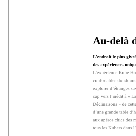
Au-delà d
L’endroit le plus giv
des expériences unique
L’expérience Kube Hotel
confortables doudounes 
explorer d’étranges sav
cap vers l’inédit à « L
Déclinaisons » de cett
d’une grande table d’h
aux apéros chics des me
tous les Kubers dans l