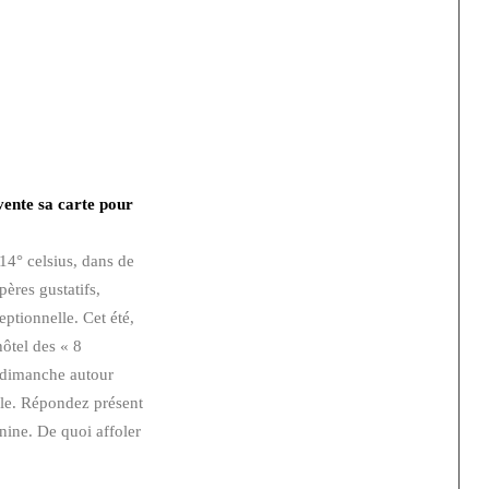
vente sa carte pour
-14° celsius, dans de
ères gustatifs,
eptionnelle. Cet été,
hôtel des « 8
u dimanche autour
ale. Répondez présent
nine. De quoi affoler