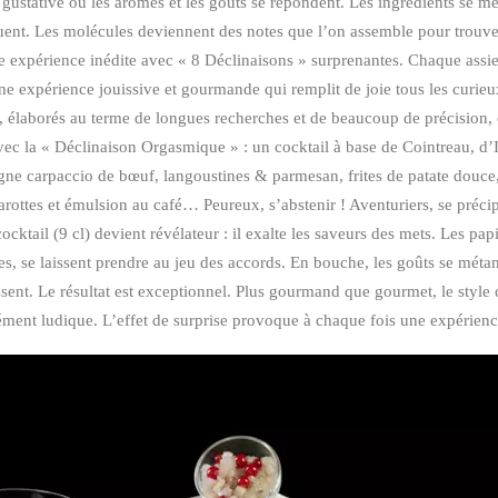
 gustative où les arômes et les goûts se répondent. Les ingrédients se m
uent. Les molécules deviennent des notes que l’on assemble pour trouve
expérience inédite avec « 8 Déclinaisons » surprenantes. Chaque assiet
Une expérience jouissive et gourmande qui remplit de joie tous les curieu
s, élaborés au terme de longues recherches et de beaucoup de précision
vec la « Déclinaison Orgasmique » : un cocktail à base de Cointreau, d’I
gne carpaccio de bœuf, langoustines & parmesan, frites de patate douc
carottes et émulsion au café… Peureux, s’abstenir ! Aventuriers, se préci
ktail (9 cl) devient révélateur : il exalte les saveurs des mets. Les papi
s, se laissent prendre au jeu des accords. En bouche, les goûts se mét
sent. Le résultat est exceptionnel. Plus gourmand que gourmet, le style c
rément ludique. L’effet de surprise provoque à chaque fois une expérienc