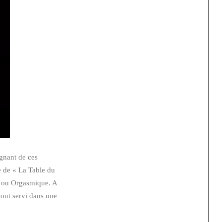
agnant de ces
e de « La Table du
o ou Orgasmique. A
tout servi dans une