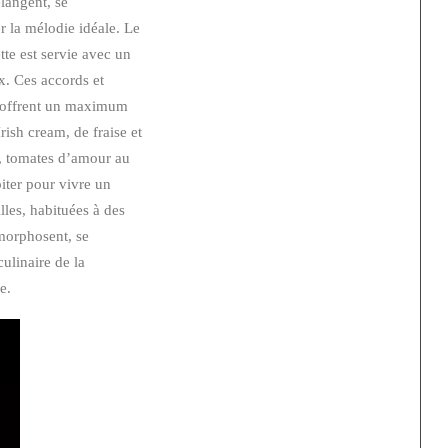
élangent, se
r la mélodie idéale. Le
te est servie avec un
x. Ces accords et
, offrent un maximum
rish cream, de fraise et
e, tomates d’amour au
piter pour vivre un
lles, habituées à des
amorphosent, se
ulinaire de la
e.