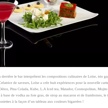
n derrière le bar interprètent les compositions culinaires de Loïse, trio g
Créatrice de saveurs, Loïse a crée huit expériences pour la nouvelle cart
Détox, Pina Colada, Kube, L.A Iced tea, Matador, Cosmopolitan, Mojit
l à base de vodka au foie gras, de sirop au macaron et de framboises, le 
ssiettes à la façon d’un tableau aux couleurs bigarrées !