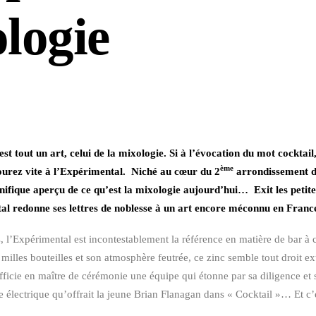
logie
’est tout un art, celui de la mixologie. Si à l’évocation du mot cocktail
ème
ourez vite à l’Expérimental. Niché au cœur du 2
arrondissement de
nifique aperçu de ce qu’est la mixologie aujourd’hui… Exit les petit
l redonne ses lettres de noblesse à un art encore méconnu en Franc
, l’Expérimental est incontestablement la référence en matière de bar à c
es milles bouteilles et son atmosphère feutrée, ce zinc semble tout droit e
fficie en maître de cérémonie une équipe qui étonne par sa diligence et 
e électrique qu’offrait la jeune Brian Flanagan dans « Cocktail »… Et c’