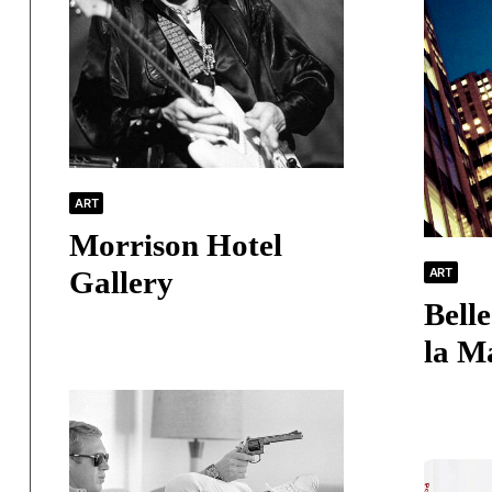
ART
Morrison Hotel
ART
Gallery
Bell
la M