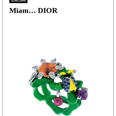
JOAILLERIE
Miam… DIOR