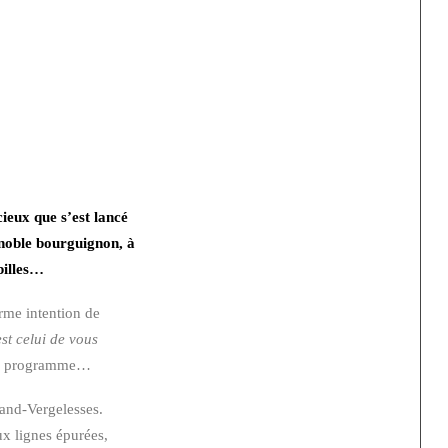
ieux que s’est lancé
noble bourguignon, à
pilles…
rme intention de
st celui de vous
 un programme…
and-Vergelesses.
ux lignes épurées,