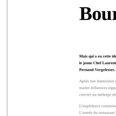
Bou
Mais qui a eu cette i
le jeune Chef Lauren
Pernand-Vergelesses. S
Après une immersion de
marier influences nipp
convier au mélange des
L’expérience commence
L’entrée du restaurant 