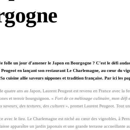
rgogne
dée folle un jour d’amener le Japon en Bourgogne ? C’est le défi audac
t Peugeot en lançant son restaurant Le Charlemagne, au cœur du vig
a cuisine allie saveurs nippones et tradition française. Par ici les pa
 quatre ans au Japon, Laurent Peugeot est revenu en France avec la fe
ones et terroir bourguignon. «
Fort de ce métissage culinaire, mon défi e
 saveurs, des textures, des cultures »
, promet Laurent Peugeot. Tout
 avec le lieu. Le Charlemagne est niché au cœur des vignobles, à Pern
laisse apparaître un jardin japonais et une grande terrasse accueillante a